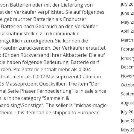
July 2
on Batterien oder mit der Lieferung von
st der Verkäufer verpflichtet, Sie auf folgendes
June 2
be gebrauchter Batterien als Endnutzer
May 2
en Batterien nach Gebrauch an den Verkäufer
April 
Rücknahmestellen z. In kommunalen
March
ntgeltlich zurückgeben. Sie können die
erkäufer zurücksenden. Der Verkäufer erstattet
Februa
o für den Rückversand Ihrer Altbatterie. Die auf
Januar
le haben folgende Bedeutung: Batterie darf
Decem
den. Pb: Batterie enthält mehr als 0,004
Novem
enthält mehr als 0,002 Masseprozent Cadmium.
005 Masseprozent Quecksilber. The item “Der
Octob
al Serie Phaser Fernbedienung” is in sale since
Septe
 is in the category “Sammeln &
Augus
ndising\Sonstige”. The seller is “michas-magic-
July 2
stheim. This item can be shipped to European
June 2
May 2