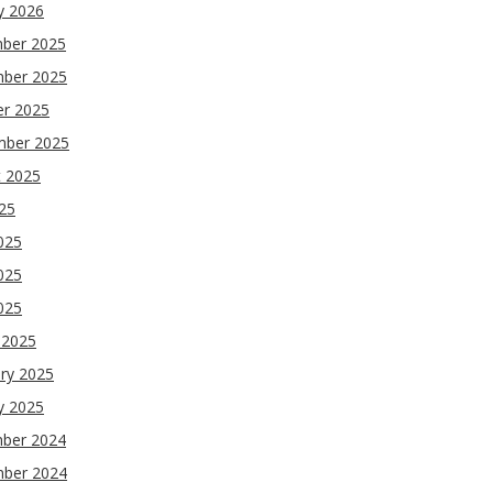
y 2026
ber 2025
ber 2025
er 2025
mber 2025
t 2025
025
025
025
2025
 2025
ry 2025
y 2025
ber 2024
ber 2024