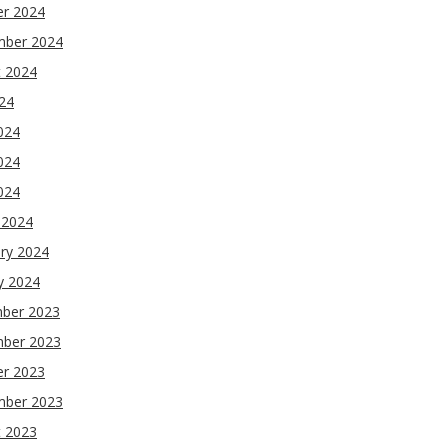
er 2024
mber 2024
t 2024
024
024
024
2024
 2024
ry 2024
y 2024
ber 2023
ber 2023
er 2023
mber 2023
t 2023