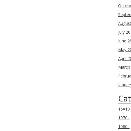
Octob
Septe
Augus
July 2
June 2
May 2
April 
March
Februa
Januar
Cat
15×10
1970s
1980s