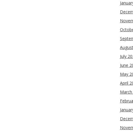
Januar
Decem
Novem
Octob
Septe
Augus
July 2
June 2
May 2
April 
March
Februa
Januar
Decem
Novem