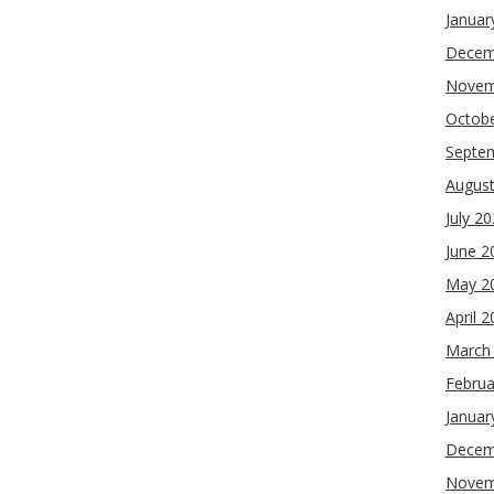
Januar
Decem
Novem
Octob
Septe
Augus
July 2
June 2
May 2
April 
March
Februa
Januar
Decem
Novem