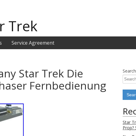
r Trek
s
Service Agreement
ny Star Trek Die
Search
 Phaser Fernbedienung
Rec
Star T
Prop? 