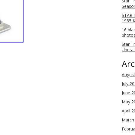
Star T
Season
STAR T
1985 
16 bla
photog
Star T
Uhura 
Arc
Augus
July 2
June 2
May 2
April 
March
Februa