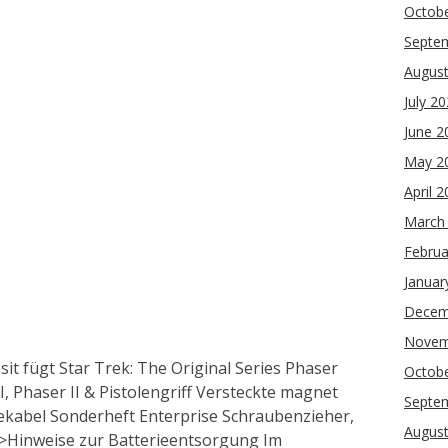
Octob
Septe
Augus
July 2
June 2
May 2
April 
March
Februa
Januar
Decem
Novem
t fügt Star Trek: The Original Series Phaser
Octob
, Phaser II & Pistolengriff Versteckte magnet
Septe
dekabel Sonderheft Enterprise Schraubenzieher,
Augus
r >Hinweise zur Batterieentsorgung Im