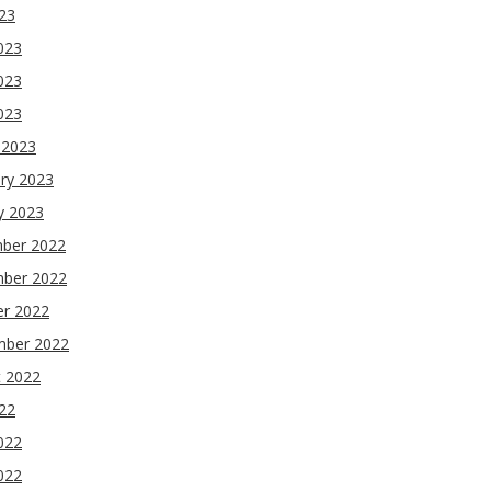
023
023
023
2023
 2023
ry 2023
y 2023
ber 2022
ber 2022
er 2022
mber 2022
t 2022
022
022
022