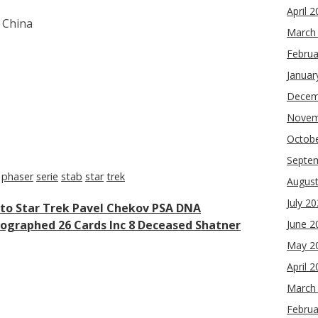
April 
 China
March
Februa
Januar
Decem
re
Novem
Octob
Septe
phaser
serie
stab
star
trek
Augus
July 2
oto Star Trek Pavel Chekov PSA DNA
ographed 26 Cards Inc 8 Deceased Shatner
June 2
May 2
April 
March
Februa