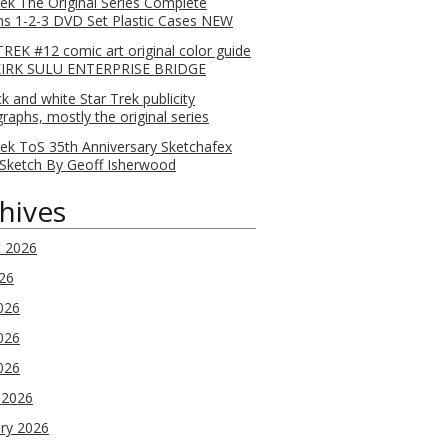
rek The Original Series Complete
s 1-2-3 DVD Set Plastic Cases NEW
REK #12 comic art original color guide
KIRK SULU ENTERPRISE BRIDGE
ck and white Star Trek publicity
raphs, mostly the original series
rek ToS 35th Anniversary Sketchafex
Sketch By Geoff Isherwood
hives
t 2026
026
026
026
2026
 2026
ry 2026