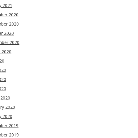
y 2021
ber 2020
ber 2020
er 2020
mber 2020
t 2020
020
020
020
2020
 2020
ry 2020
y 2020
ber 2019
ber 2019