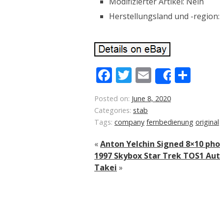
Modifizierter Artikel: Nein
Herstellungsland und -region:
Facebook
Twitter
Email
Sha
Share
Posted on:
June 8, 2020
Categories:
stab
Tags:
company
fernbedienung
original
«
Anton Yelchin Signed 8×10 ph
1997 Skybox Star Trek TOS1 Aut
Takei
»