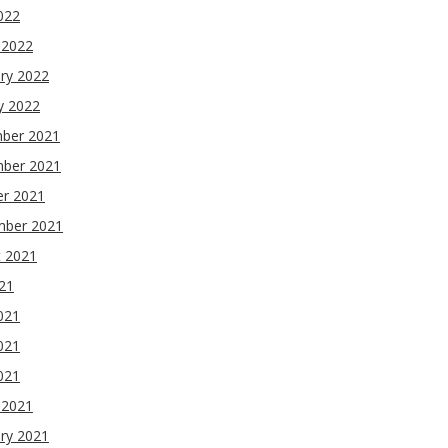
2022
 2022
ry 2022
y 2022
ber 2021
ber 2021
er 2021
mber 2021
t 2021
021
021
021
2021
 2021
ry 2021